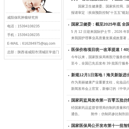
国家卫生健康委、国家疾控局、国
报请审定〈疾病预防控制“十五五”规划
咸阳保民肿瘤研究所
国家卫健委：截至2025年底 全
电话：15394108235
5 月 12 日迎来国际护士节，20
手机：15394108235
来我国护理事业高质量发展成效显著，
E-MAIL：616284975@qq.com
医保价格项目统一改革提速！4
总部：陕西省咸阳市渭城区学道门
今年以来，国家医保局将医疗服务价格
巷1号
至今，全国已先后发布 39 批医疗服务
新规12月1日落地！海关新版进
作为美丽健康产业重要支柱，化妆品行
新闻发布会上官宣，新修订的《中华人民
国家药监局发布第一百零五批仿
经国家药品监督管理局仿制药质量和
通告。 附件：仿制药参比制剂目录
国家医保局公开发布第十一批智