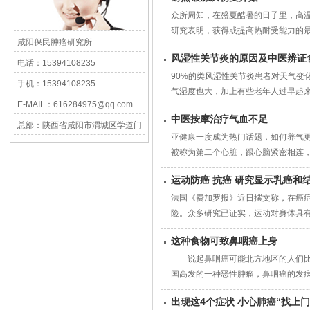
众所周知，在盛夏酷暑的日子里，高
研究表明，获得或提高热耐受能力的最
咸阳保民肿瘤研究所
风湿性关节炎的原因及中医辨证
电话：15394108235
90%的类风湿性关节炎患者对天气变
手机：15394108235
气湿度也大，加上有些老年人过早起来
E-MAIL：616284975@qq.com
中医按摩治疗气血不足
总部：陕西省咸阳市渭城区学道门
亚健康一度成为热门话题，如何养气更
巷1号
被称为第二个心脏，跟心脑紧密相连，
运动防癌 抗癌 研究显示乳癌和
法国《费加罗报》近日撰文称，在癌
险。众多研究已证实，运动对身体具有
这种食物可致鼻咽癌上身
说起鼻咽癌可能北方地区的人们比较
国高发的一种恶性肿瘤，鼻咽癌的发病
出现这4个症状 小心肺癌“找上门