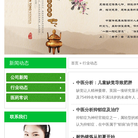
新闻动态
首页
» 行业动态
公司新闻
中医分析：儿童缺觉导致肥胖
行业动态
缺觉让人精神萎靡。英国一项研究显示
医药常识
及75499名年龄不满18岁的未成年
中医分析抑郁症及治疗
联系我们
抑郁症为神经官能症之一，属轻型的
认为抑郁症，在中医属于“郁病”由于
耐热锻炼从初夏开始