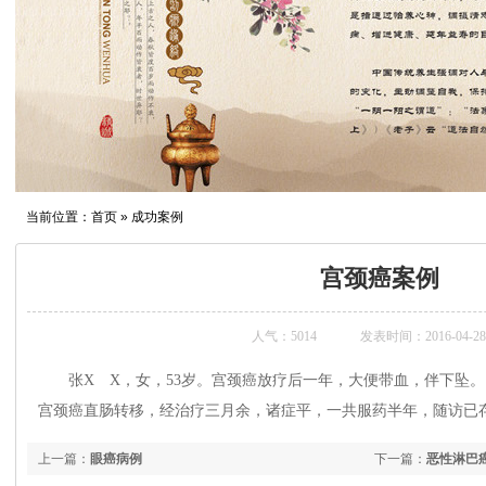
当前位置：
首页
» 成功案例
宫颈癌案例
人气：
5014
发表时间：2016-04-28
张X X，女，53岁。宫颈癌放疗后一年，大便带血，伴下坠。
宫颈癌直肠转移，经
治疗三月余，诸症平，一共服药半年，随访已存
上一篇：
眼癌病例
下一篇：
恶性淋巴