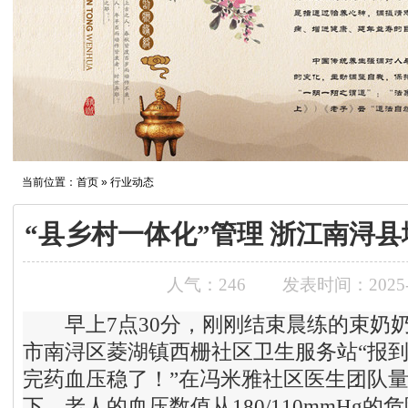
当前位置：
首页
» 行业动态
“县乡村一体化”管理 浙江南浔
人气：
246
发表时间：2025-0
早上7点30分，刚刚结束晨练的束奶奶
市南浔区菱湖镇西栅社区卫生服务站“报到
完药血压稳了！”在冯米雅社区医生团队
下，老人的血压数值从180/110mmHg