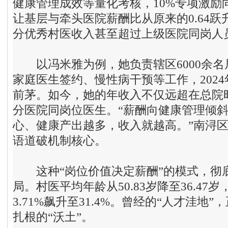
健康管理成效等量化考核，10%专项激励
让基层与牵头医院薪酬比从原来的0.64跃
分优秀村医收入甚至超过上级医院同岗人
以冯米雅为例，她负责辖区6000余名
家庭医生签约、慢性病干预等工作，202
前茅。如今，她的年收入不仅远超在总院
分医院同岗位医生。“薪酬向健康管理倾
心、健康产出越多，收入就越高。”南浔
语道破机制核心。
这种“岗位价值决定薪酬”的模式，彻
局。村医平均年龄从50.83岁降至36.4
3.71%飙升至31.4%。曾经的“人才洼地
扎根的“沃土”。